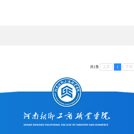
共1条
上页
1
下页